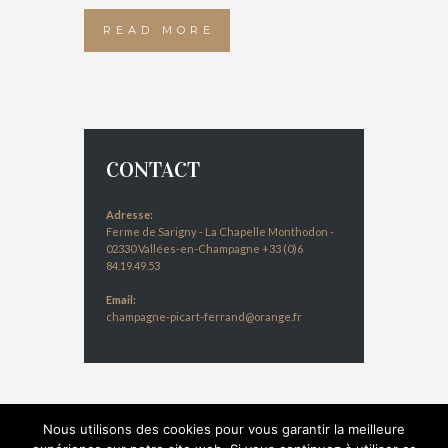
READ MORE
CONTACT
Adresse:
Ferme de Sarigny - La Chapelle Monthodon -
02330 Vallées-en-Champagne +33 (0)6
84.19.49.53
Email:
champagne-picart-ferrand@orange.fr
Nous utilisons des cookies pour vous garantir la meilleure