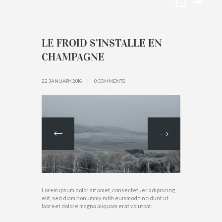
ACCUEIL
TAG: GEL
LE FROID S’INSTALLE EN
CHAMPAGNE
22 JANUARY 2016
0 COMMENTS
Lorem ipsum dolor sit amet, consectetuer adipiscing
elit, sed diam nonummy nibh euismod tincidunt ut
laoreet dolore magna aliquam erat volutpat.