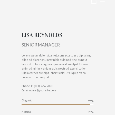
REYNOLDS
ACCUEIL
LISA REYNOLDS
LISA REYNOLDS
SENIOR MANAGER
Lorem ipsum dolor sit amet, consectetuer adipiscing
elit, sed diam nonummy nibh euismod tincidunt ut
laoreet dolore magna aliquam erat volutpat. Ut wisi
enim ad minim veniam, quis nostrud exerci tation
ullam corper suscipit lobortis nisl ut aliquip ex ea
commodo consequat.
Phone
+1(800) 456-7890
Email
name@yoursite.com
Organic
95%
Natural
75%