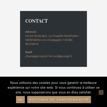
CONTACT
Adresse:
Ferme de Sarigny - La Chapelle Monthodon -
02330 Vallées-en-Champagne +33 (0)6
84.19.49.53
Email:
champagne-picart-ferrand@orange.fr
Nous utilisons des cookies pour vous garantir la meilleure
expérience sur notre site web. Si vous continuez à utiliser ce
site, nous supposerons que vous en êtes satisfait.
© 2016 Champagne Picart-Ferrand - Réalisation :
Bulles 2 com
-
Mentions légales
-
Données
OK
POLITIQUE DE CONFIDENTIALITÉ
personnelles