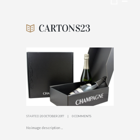
3
CARTONS23
ACCUEIL
CADEAUX DE FIN D'ANNÉE
ATTACHMENT: CARTONS23
STARTED
20 OCTOBER 2017
0 COMMENTS
No image description ...