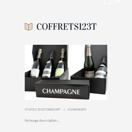
123T
COFFRETS123T
ACCUEIL
CADEAUX DE FIN D'ANNÉE
ATTACHMENT: COFFRETS123T
STARTED
20 OCTOBER 2017
0 COMMENTS
No image description ...