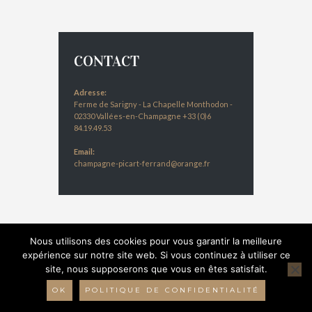
CONTACT
Adresse:
Ferme de Sarigny - La Chapelle Monthodon -
02330 Vallées-en-Champagne +33 (0)6
84.19.49.53
Email:
champagne-picart-ferrand@orange.fr
Nous utilisons des cookies pour vous garantir la meilleure
expérience sur notre site web. Si vous continuez à utiliser ce
site, nous supposerons que vous en êtes satisfait.
© 2016 Champagne Picart-Ferrand - Réalisation :
Bulles 2 com
-
Mentions légales
-
Données
OK
POLITIQUE DE CONFIDENTIALITÉ
personnelles