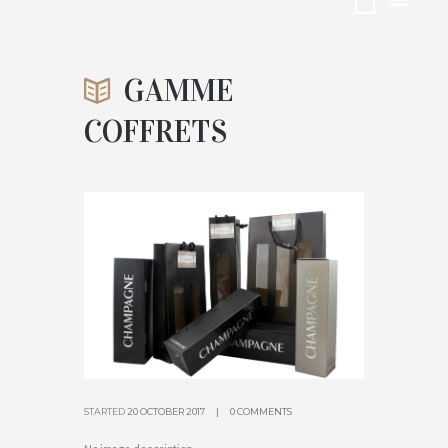
COFFRETS
GAMME
ACCUEIL
CADEAUX DE FIN D'ANNÉE
COFFRETS
ATTACHMENT: GAMME COFFRETS
STARTED
20 OCTOBER 2017
0 COMMENTS