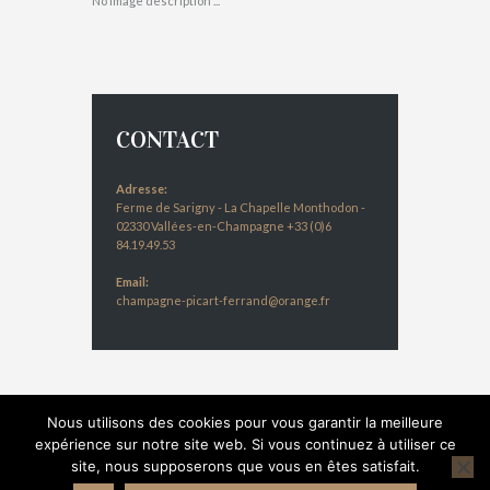
No image description ...
CONTACT
Adresse:
Ferme de Sarigny - La Chapelle Monthodon -
02330 Vallées-en-Champagne +33 (0)6
84.19.49.53
Email:
champagne-picart-ferrand@orange.fr
Nous utilisons des cookies pour vous garantir la meilleure
expérience sur notre site web. Si vous continuez à utiliser ce
site, nous supposerons que vous en êtes satisfait.
© 2016 Champagne Picart-Ferrand - Réalisation :