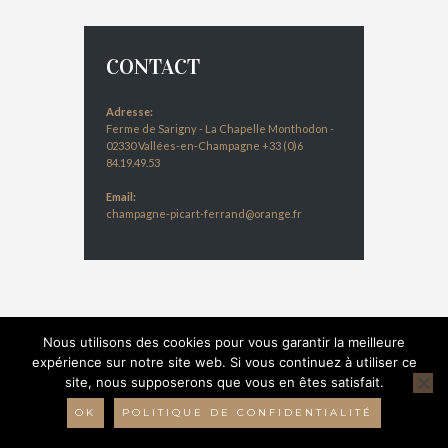
CONTACT
Adresse:
Ferme de Sarigny - La Chapelle Monthodon -
02330 Vallées-en-Champagne +33 (0)6
84.19.49.53
Email:
champagne-picart-ferrand@orange.fr
Nous utilisons des cookies pour vous garantir la meilleure
expérience sur notre site web. Si vous continuez à utiliser ce
© 2016 Champagne Picart-Ferrand - Réalisation :
site, nous supposerons que vous en êtes satisfait.
Bulles 2 com
-
Mentions légales
-
Données
personnelles
OK
POLITIQUE DE CONFIDENTIALITÉ