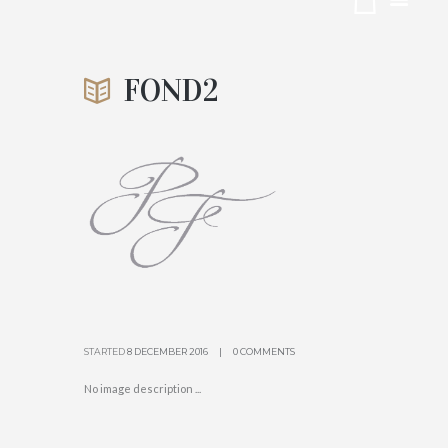
FOND2
ACCUEIL
FOND2
CHAMPAGNE PICART-FERRAND
ATTACHMENT: FOND2
STARTED
8 DECEMBER 2016
0 COMMENTS
No image description ...