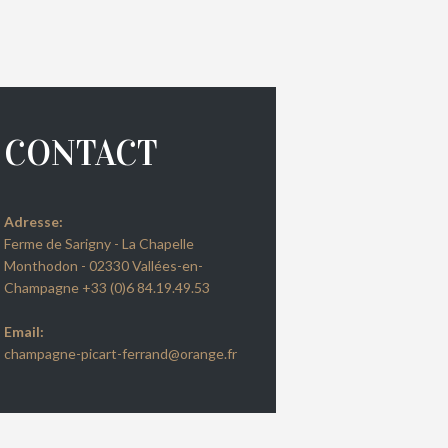
CONTACT
Adresse:
Ferme de Sarigny - La Chapelle
Monthodon - 02330 Vallées-en-
Next item
Champagne +33 (0)6 84.19.49.53
covama
Email:
champagne-picart-ferrand@orange.fr