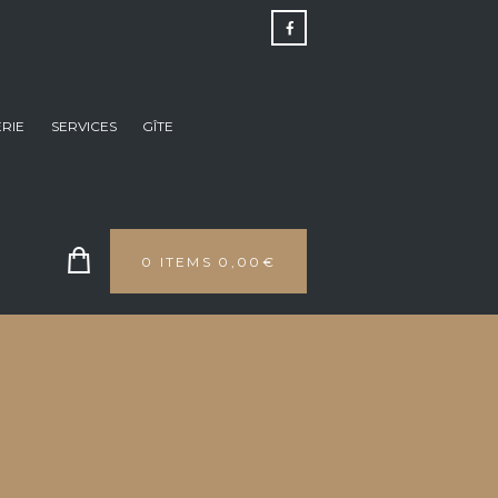
RIE
SERVICES
GÎTE
0 ITEMS
0,00€