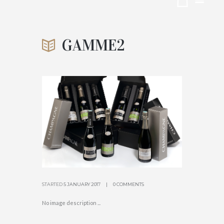
GAMME2
ACCUEIL
GAMME2
CHAMPAGNE PICART-FERRAND
ATTACHMENT: GAMME2
STARTED
5 JANUARY 2017
0 COMMENTS
No image description ...