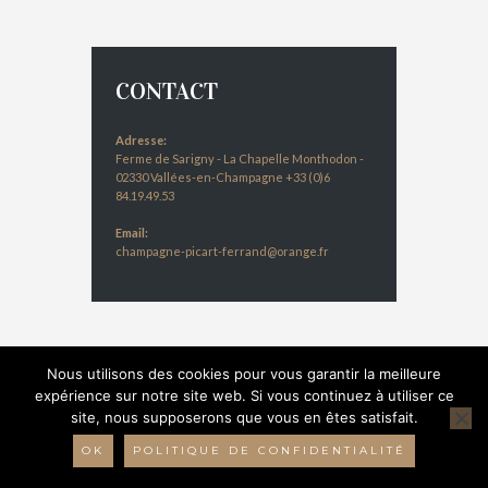
CONTACT
Adresse:
Ferme de Sarigny - La Chapelle Monthodon -
02330 Vallées-en-Champagne +33 (0)6
84.19.49.53
Email:
champagne-picart-ferrand@orange.fr
Nous utilisons des cookies pour vous garantir la meilleure
expérience sur notre site web. Si vous continuez à utiliser ce
site, nous supposerons que vous en êtes satisfait.
© 2016 Champagne Picart-Ferrand - Réalisation :
Bulles 2 com
-
Mentions légales
-
Données
OK
POLITIQUE DE CONFIDENTIALITÉ
personnelles