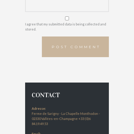
I agree that my submitted data is being collected and
stored.
CONTACT
Adresse:
Ferme de Sarigny - La Chapelle Monthodon -
02330 Vallées-en-Champagne +33 (0)6
84.19.49.53
Email: