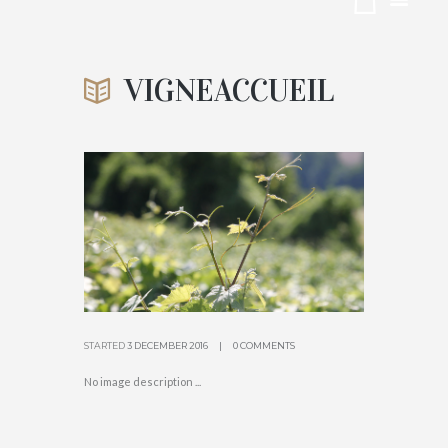
UEIL
VIGNEACCUEIL
ACCUEIL
CHAMPAGNE PICART-FERRAND
ATTACHMENT: VIGNEACCUEIL
STARTED
3 DECEMBER 2016
0 COMMENTS
No image description ...