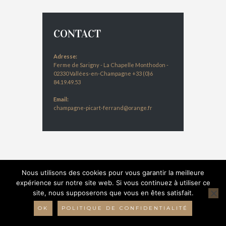
CONTACT
Adresse:
Ferme de Sarigny - La Chapelle Monthodon -
02330 Vallées-en-Champagne +33 (0)6
84.19.49.53
Email:
champagne-picart-ferrand@orange.fr
Nous utilisons des cookies pour vous garantir la meilleure
expérience sur notre site web. Si vous continuez à utiliser ce
© 2016 Champagne Picart-Ferrand - Réalisation :
site, nous supposerons que vous en êtes satisfait.
Bulles 2 com
-
Mentions légales
-
Données
personnelles
OK
POLITIQUE DE CONFIDENTIALITÉ