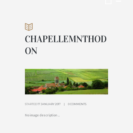
MNTHODO
N
CHAPELLEMNTHOD
ACCUEIL
CONTACT
ON
ATTACHMENT: CHAPELLEMNTHODON
STARTED
17 JANUARY 2017
0 COMMENTS
No image description ...