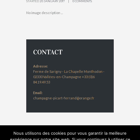
STARTED
20 JANUARY 2017
0 COMMENTS
No image description ...
CONTACT
Adresse:
Ferme de Sarigny - La Chapelle Monthodon -
02330 Vallées-en-Champagne +33 (0)6
84.19.49.53
Email:
champagne-picart-ferrand@orange.fr
Nous utilisons des cookies pour vous garantir la meilleure
expérience sur notre site web. Si vous continuez à utiliser ce