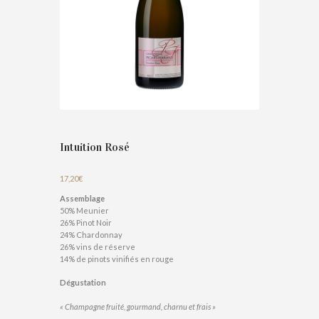
Intuition Rosé
17,20
€
Assemblage
50% Meunier
26% Pinot Noir
24% Chardonnay
26% vins de réserve
14% de pinots vinifiés en rouge
Dégustation
« Champagne fruité, gourmand, charnu et frais »