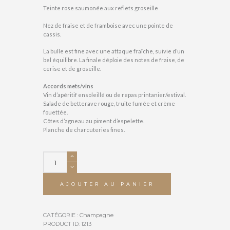
Teinte rose saumonée aux reflets groseille
Nez de fraise et de framboise avec une pointe de
cassis.
La bulle est fine avec une attaque fraîche, suivie d’un
bel équilibre. La finale déploie des notes de fraise, de
cerise et de groseille.
Accords mets/vins
Vin d’apéritif ensoleillé ou de repas printanier/estival.
Salade de betterave rouge, truite fumée et crème
fouettée.
Côtes d’agneau au piment d’espelette.
Planche de charcuteries fines.
quantité
de
Intuition
Rosé
AJOUTER AU PANIER
CATÉGORIE :
Champagne
PRODUCT ID:
1213