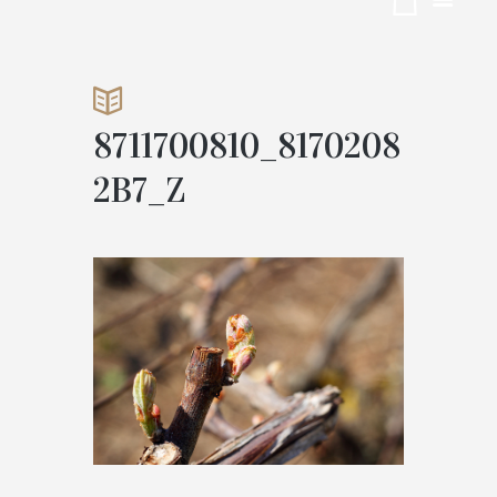
_81702082
B7_Z
8711700810_8170208
ACCUEIL
VIGNOBLE
2B7_Z
ATTACHMENT: 8711700810_81702082