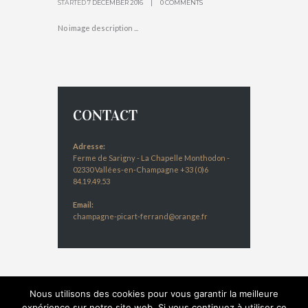
STARTED
7 DECEMBER 2016
0 COMMENTS
No image description ...
CONTACT
Adresse:
Ferme de Sarigny - La Chapelle Monthodon -
02330 Vallées-en-Champagne +33 (0)6
84.19.49.53
Email:
champagne-picart-ferrand@orange.fr
Nous utilisons des cookies pour vous garantir la meilleure
expérience sur notre site web. Si vous continuez à utiliser ce