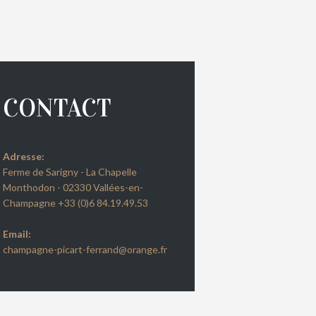
CONTACT
Adresse:
Ferme de Sarigny - La Chapelle
Monthodon - 02330 Vallées-en-
Champagne +33 (0)6 84.19.49.53
Email:
champagne-picart-ferrand@orange.fr
Next item
La véraison