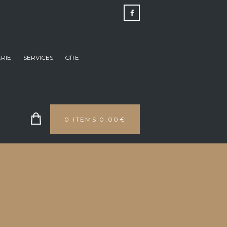
RIE
SERVICES
GÎTE
0 ITEMS
0,00€